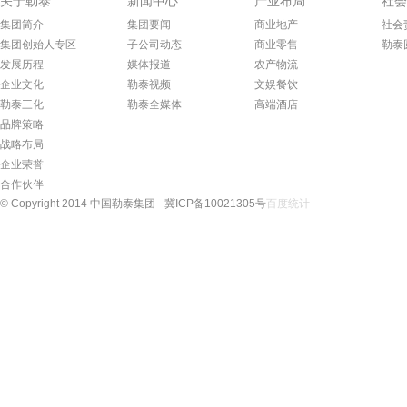
关于勒泰
新闻中心
产业布局
社会
集团简介
集团要闻
商业地产
社会
集团创始人专区
子公司动态
商业零售
勒泰
发展历程
媒体报道
农产物流
企业文化
勒泰视频
文娱餐饮
勒泰三化
勒泰全媒体
高端酒店
品牌策略
战略布局
企业荣誉
合作伙伴
© Copyright 2014 中国勒泰集团
冀ICP备10021305号
百度统计