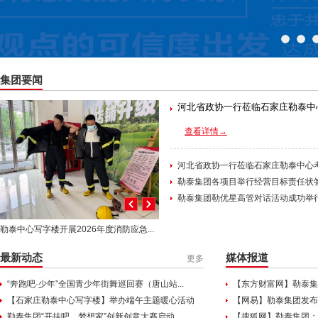
集团要闻
河北省政协一行莅临石家庄勒泰中
查看详情→
河北省政协一行莅临石家庄勒泰中心
勒泰集团各项目举行经营目标责任状
勒泰集团勒优星高管对话活动成功举
勒泰中心写字楼开展2026年度消防应急...
勒泰集团向全体员工发放端午福利
最新动态
媒体报道
更多
“奔跑吧·少年”全国青少年街舞巡回赛（唐山站...
【东方财富网】勒泰集
【石家庄勒泰中心写字楼】举办端午主题暖心活动
【网易】勒泰集团发布
勒泰集团“开挂吧，梦想家”创新创意大赛启动
【搜狐网】勒泰集团：